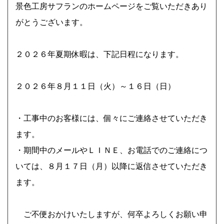
上記をクリックしてください。
景色工房サフランのホームページをご覧いただきあり
がとうございます。
神奈川県横浜市 外構・ガーデンリフォームで使い勝手
良く お気に入りの場所に ビフォーアフター Ｓ様邸
２０２６年夏期休暇は、下記日程になります。
庭にウッドフェンスとタイルテラスを新たにつくり、山
採り雑木で木陰・木漏れ日のあるもうひとつのリビング
２０２６年８月１１日（火）～１６日（日）
に。
・工事中のお客様には、個々にご連絡させていただき
ます。
２０２６年 夏季休暇について
・期間中のメールやＬＩＮＥ、お電話でのご連絡につ
いては、８月１７日（月）以降に返信させていただき
ます。
ご不便おかけいたしますが、何卒よろしくお願い申