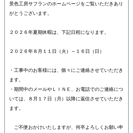
上記をクリックしてください。
景色工房サフランのホームページをご覧いただきあり
がとうございます。
神奈川県横浜市 外構・ガーデンリフォームで使い勝手
良く お気に入りの場所に ビフォーアフター Ｓ様邸
２０２６年夏期休暇は、下記日程になります。
庭にウッドフェンスとタイルテラスを新たにつくり、山
採り雑木で木陰・木漏れ日のあるもうひとつのリビング
２０２６年８月１１日（火）～１６日（日）
に。
・工事中のお客様には、個々にご連絡させていただき
ます。
２０２６年 夏季休暇について
・期間中のメールやＬＩＮＥ、お電話でのご連絡につ
いては、８月１７日（月）以降に返信させていただき
ます。
ご不便おかけいたしますが、何卒よろしくお願い申