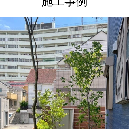
施工事例
上記をクリックしてください。
神奈川県横浜市 外構・ガーデンリフォームで使い勝手
良く お気に入りの場所に ビフォーアフター Ｓ様邸
庭にウッドフェンスとタイルテラスを新たにつくり、山
採り雑木で木陰・木漏れ日のあるもうひとつのリビング
に。
２０２６年 夏季休暇について