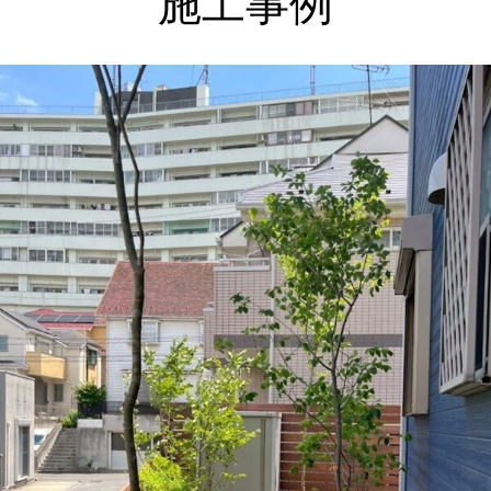
施工事例
上記をクリックしてください。
神奈川県横浜市 外構・ガーデンリフォームで使い勝手
良く お気に入りの場所に ビフォーアフター Ｓ様邸
庭にウッドフェンスとタイルテラスを新たにつくり、山
採り雑木で木陰・木漏れ日のあるもうひとつのリビング
に。
２０２６年 夏季休暇について