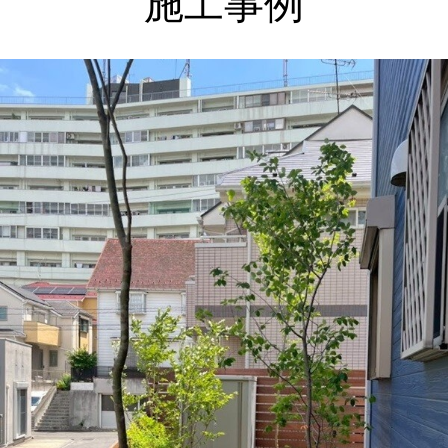
施工事例
上記をクリックしてください。
神奈川県横浜市 外構・ガーデンリフォームで使い勝手
良く お気に入りの場所に ビフォーアフター Ｓ様邸
庭にウッドフェンスとタイルテラスを新たにつくり、山
採り雑木で木陰・木漏れ日のあるもうひとつのリビング
に。
２０２６年 夏季休暇について