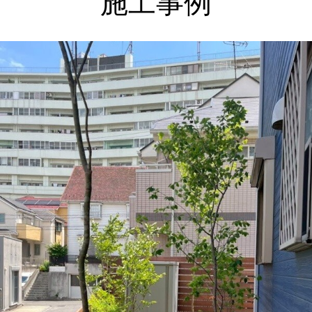
施工事例
上記をクリックしてください。
神奈川県横浜市 外構・ガーデンリフォームで使い勝手
良く お気に入りの場所に ビフォーアフター Ｓ様邸
庭にウッドフェンスとタイルテラスを新たにつくり、山
採り雑木で木陰・木漏れ日のあるもうひとつのリビング
に。
２０２６年 夏季休暇について