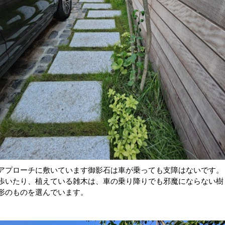
アプローチに敷いています御影石は車が乗っても支障はないです。
歩いたり、植えている雑木は、車の乗り降りでも邪魔にならない樹
形のものを選んでいます。