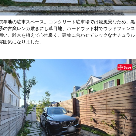
旗竿地の駐車スペース。コンクリート駐車場では殺風景なため、黒
系の古窯レンガ敷きにし草目地、ハードウッド材でウッドフェンス
囲い、雑木を植えて心地良く。建物に合わせてシックなナチュラル
雰囲気になりました。
Save