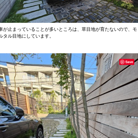
車が止まっていることが多いところは、草目地が育たないので、モ
ルタル目地にしています。
Save