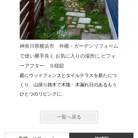
神奈川県横浜市 外構・ガーデンリフォーム
神奈川県
で使い勝手良く お気に入りの場所に ビフォ
ンスでリ
ーアフター Ｓ様邸
ようなプ
庭にウッドフェンスとタイルテラスを新たにつ
見た目の
くり、山採り雑木で木陰・木漏れ日のあるもう
えた・・
ひとつのリビングに。
空間に。
一覧へ戻る