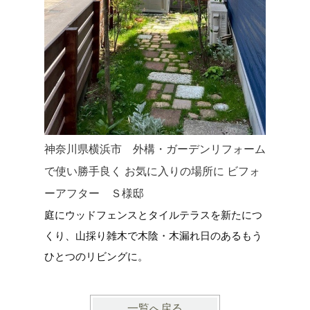
神奈川県横浜市 外構・ガーデンリフォーム
神奈川県
で使い勝手良く お気に入りの場所に ビフォ
した新築
ーアフター Ｓ様邸
家に寄り
庭にウッドフェンスとタイルテラスを新たにつ
ＤＩＹ・
くり、山採り雑木で木陰・木漏れ日のあるもう
ひとつのリビングに。
一覧へ戻る