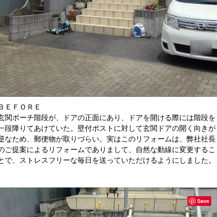
ＢＥＦＯＲＥ
玄関ポーチ階段が、ドアの正面にあり、ドアを開ける際には階段を
一段降りてあけていた。壁付ポストに対して玄関ドアの開く向きが
逆なため、郵便物が取りづらい。実はこのリフォームは、弊社社長
のご提案によるリフォームでありまして、自然な動線に変更するこ
とで、ストレスフリーな毎日を送っていただけるようにしました。
Save