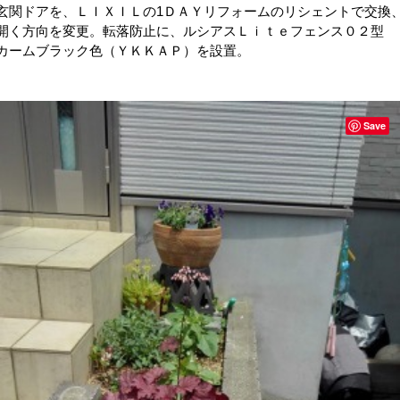
玄関ドアを、ＬＩＸＩＬの1ＤＡＹリフォームのリシェントで交換
開く方向を変更。転落防止に、ルシアスＬｉｔｅフェンス０２型
カームブラック色（ＹＫＫＡＰ）を設置。
Save