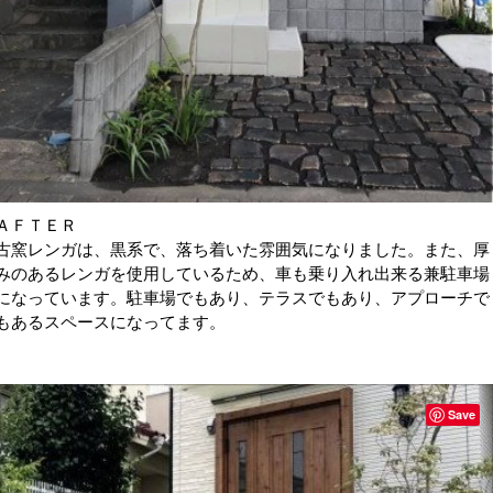
ＡＦＴＥＲ
古窯レンガは、黒系で、落ち着いた雰囲気になりました。また、厚
みのあるレンガを使用しているため、車も乗り入れ出来る兼駐車場
になっています。駐車場でもあり、テラスでもあり、アプローチで
もあるスペースになってます。
Save