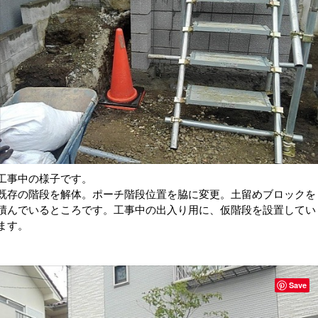
工事中の様子です。
既存の階段を解体。ポーチ階段位置を脇に変更。土留めブロックを
積んでいるところです。工事中の出入り用に、仮階段を設置してい
ます。
Save