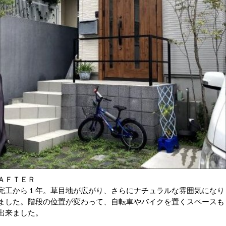
ＡＦＴＥＲ
完工から１年。草目地が広がり、さらにナチュラルな雰囲気になり
ました。階段の位置が変わって、自転車やバイクを置くスペースも
出来ました。