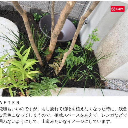
Save
ＡＦＴＥＲ
花壇もいいのですが、もし疲れて植物を植えなくなった時に、残念
な景色になってしまうので、植栽スペースをあえて、レンガなどで
囲わないようにして、山道みたいなイメージにしています。