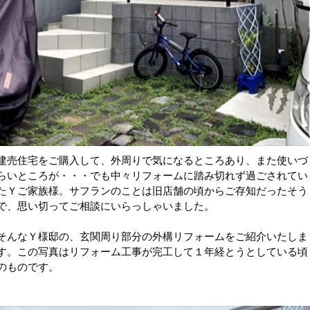
建売住宅をご購入して、外周りで気になるところあり、また使いづ
らいところが・・・でも中々リフォームに踏み切れず過ごされてい
たＹご家族様。サフランのことは旧店舗の頃からご存知だったそう
で、思い切ってご相談にいらっしゃいました。
そんなＹ様邸の、玄関周り部分の外構リフォームをご紹介いたしま
す。この写真はリフォーム工事が完工して１年経とうとしている頃
のものです。