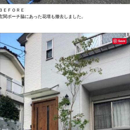
ＢＥＦＯＲＥ
玄関ポーチ脇にあった花壇も撤去しました。
Save