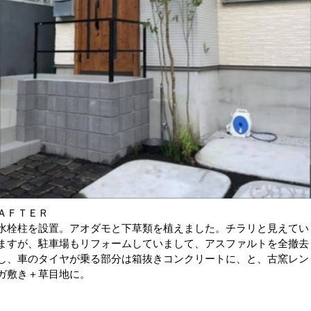
ＡＦＴＥＲ
水栓柱を設置。アオダモと下草類を植えました。チラリと見えてい
ますが、駐車場もリフォームしていまして、アスファルトを全撤去
し、車のタイヤが乗る部分は箱抜きコンクリートに、と、古窯レン
ガ敷き＋草目地に。