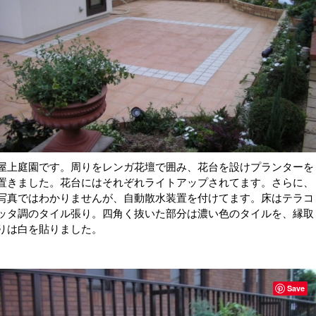
屋上庭園です。周りをレンガ花壇で囲み、花台を設けプランターを
置きました。花台にはそれぞれライトアップされてます。さらに、
写真ではわかりませんが、自動散水装置を付けてます。床はテラコ
ッタ調のタイル張り。四角く抜いた部分は濃い色のタイルを、縁取
りは白を貼りました。
Save