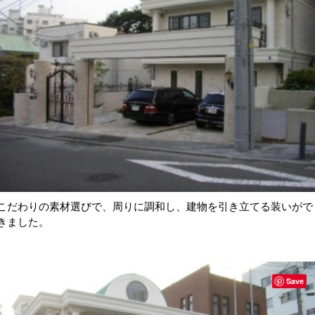
こだわりの素材選びで、周りに調和し、建物を引き立てる装いがで
きました。
Save