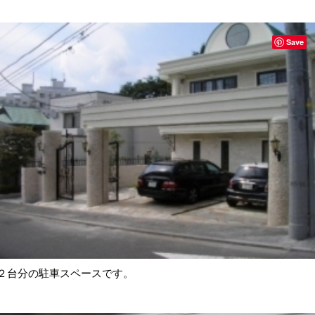
Save
２台分の駐車スペースです。