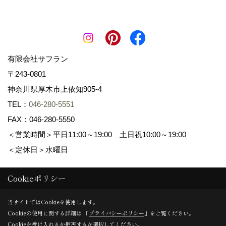
有限会社サフラン
〒243-0801
神奈川県厚木市上依知905-4
TEL：
046-280-5551
FAX：046-280-5550
＜営業時間＞平日11:00～19:00 土日祝10:00～19:00
＜定休日＞水曜日
Cookieポリシー
Copyright (c) 景色工房サフラン 有限会社サフラン. All Rights
Reserved.
当サイトではCookieを使用します。
Cookieの使用に関する詳細は 「
プライバシーポリシー
」をご覧ください。
Produced by
ゴデスクリエイト
Cookieを受け入れるか拒否するか選択してください。