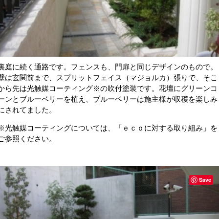
裏庭に続く通路です。フェンスも、門扉と同じデザインのもので。
壁は玄関前まで、スプリットフェイス（マジョルカ）張りで、そこ
から先は光触媒コーティング※の吹付塗装です。花壇にグリーンコ
ーンとブルーベリーを植え、ブルーベリーは施主様が収穫を楽しみ
にされてました。
※光触媒コーティングについては、「ｅｃｏに対する取り組み」を
ご参照ください。
Save