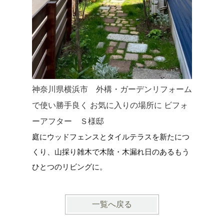
神奈川県横浜市 外構・ガーデンリフォーム
神奈川県
で使い勝手良く お気に入りの場所に ビフォ
した新築
ーアフター Ｓ様邸
家に寄り
庭にウッドフェンスとタイルテラスを新たにつ
ＤＩＹ・
くり、山採り雑木で木陰・木漏れ日のあるもう
ひとつのリビングに。
一覧へ戻る