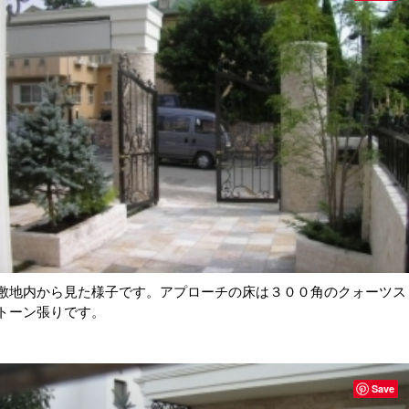
敷地内から見た様子です。アプローチの床は３００角のクォーツス
トーン張りです。
Save