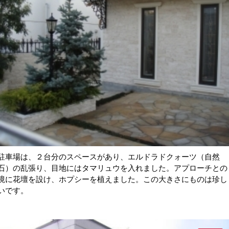
駐車場は、２台分のスペースがあり、エルドラドクォーツ（自然
石）の乱張り、目地にはタマリュウを入れました。アプローチとの
境に花壇を設け、ホプシーを植えました。この大きさにものは珍し
いです。