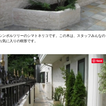
シンボルツリーのシマトネリコです。この木は、スタッフみんなの
お気に入りの樹形です。
Save