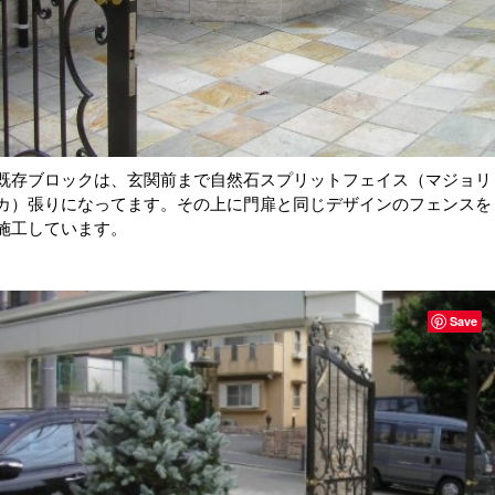
既存ブロックは、玄関前まで自然石スプリットフェイス（マジョリ
カ）張りになってます。その上に門扉と同じデザインのフェンスを
施工しています。
Save