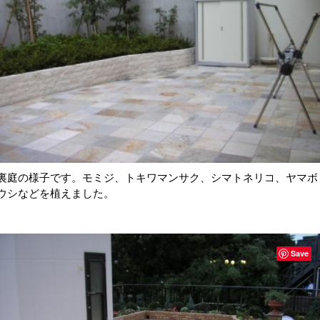
裏庭の様子です。モミジ、トキワマンサク、シマトネリコ、ヤマボ
ウシなどを植えました。
Save