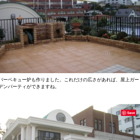
バーベキュー炉も作りました。これだけの広さがあれば、屋上ガー
デンパーティができますね。
Save