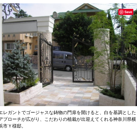
Save
エレガントでゴージャスな鋳物の門扉を開けると、白を基調とした
アプローチが広がり、こだわりの植栽が出迎えてくれる神奈川県横
浜市Ｙ様邸。