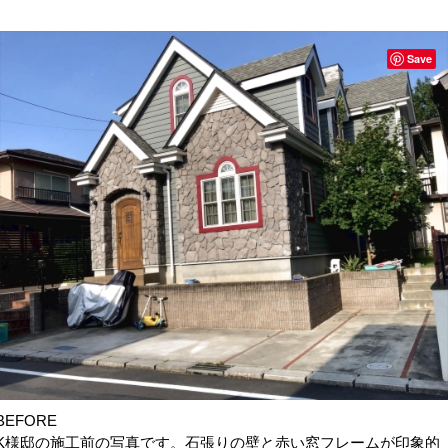
Save
BEFORE
K様邸の施工前の写真です。石張りの壁と赤い窓フレームが印象的