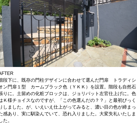
AFTER
階段下に、既存の門柱デザインに合わせて選んだ門扉 トラディシ
オン門扉１型 カームブラック色（ＹＫＫ）を設置。階段も自然石
張りに。土留めの化粧ブロックは、ジョリパット左官仕上げに。色
はＫ様チョイスなのですが、「この色選んだの？？」と最初びっく
りしました。が、いえいえ仕上がってみると、濃い目の色が締まっ
た感あり、実に馴染んでいて、恐れ入りました。大変失礼いたしま
した。