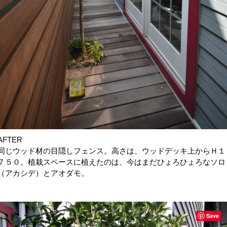
AFTER
同じウッド材の目隠しフェンス。高さは、ウッドデッキ上からＨ１
７５０。植栽スペースに植えたのは、今はまだひょろひょろなソロ
（アカシデ）とアオダモ。
Save