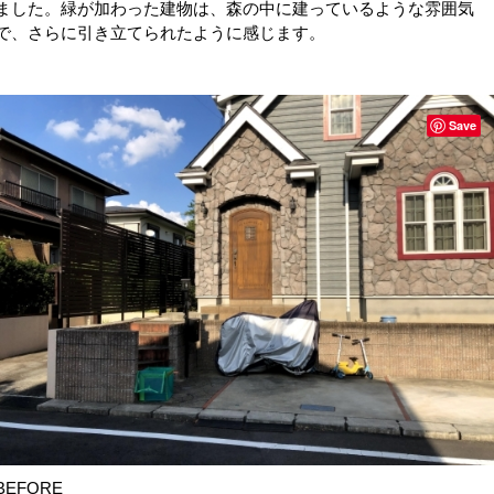
ました。緑が加わった建物は、森の中に建っているような雰囲気
で、さらに引き立てられたように感じます。
Save
BEFORE