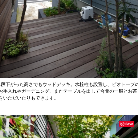
1段下がった高さでもウッドデッキ。水栓柱も設置し、ビオトープ
お手入れやガーデニング、またテーブルを出して合間の一服とお茶
をいただいたりもできます。
Save