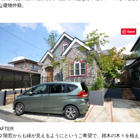
な建物外観。
Save
AFTER
２階窓からも緑が見えるようにというご希望で、雑木の木々を植え