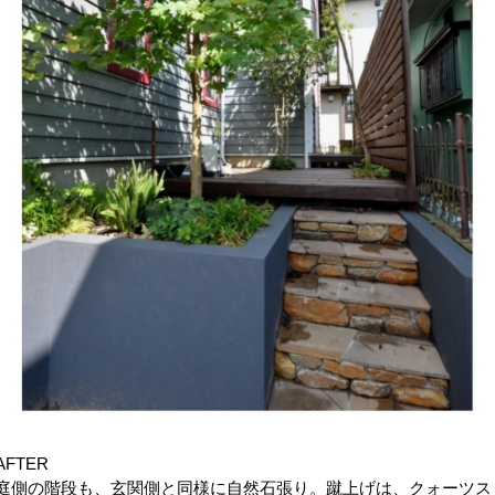
AFTER
庭側の階段も、玄関側と同様に自然石張り。蹴上げは、クォーツス