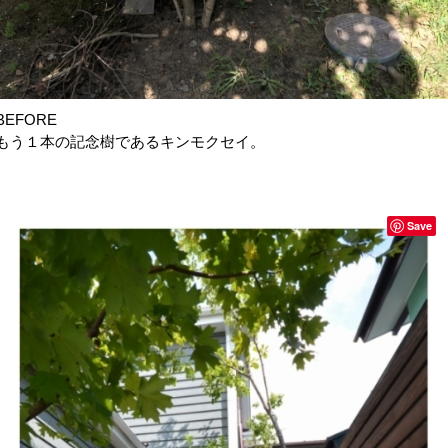
BEFORE
もう１本の記念樹であるキンモクセイ。
Save