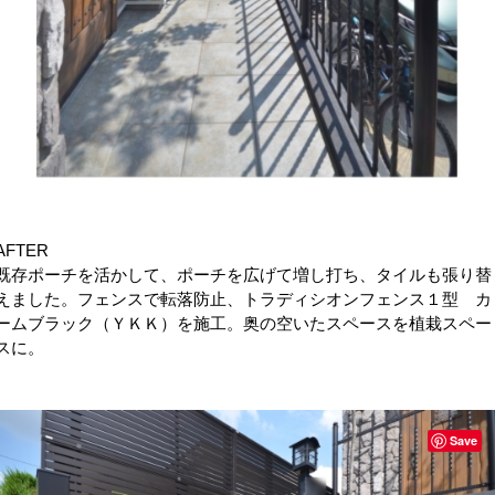
AFTER
既存ポーチを活かして、ポーチを広げて増し打ち、タイルも張り替
えました。フェンスで転落防止、トラディシオンフェンス１型 カ
ームブラック（ＹＫＫ）を施工。奥の空いたスペースを植栽スペー
スに。
Save