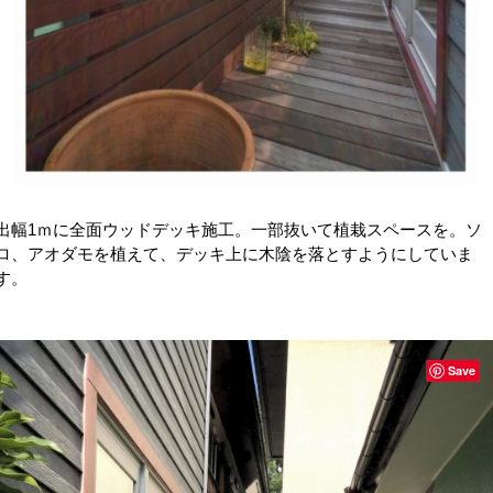
出幅1ｍに全面ウッドデッキ施工。一部抜いて植栽スペースを。ソ
ロ、アオダモを植えて、デッキ上に木陰を落とすようにしていま
す。
Save