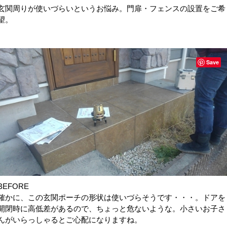
玄関周りが使いづらいというお悩み。門扉・フェンスの設置をご希
望。
Save
BEFORE
確かに、この玄関ポーチの形状は使いづらそうです・・・。ドアを
開閉時に高低差があるので、ちょっと危ないような。小さいお子さ
んがいらっしゃるとご心配になりますね。