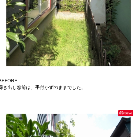
BEFORE
掃き出し窓前は、手付かずのままでした。
Save