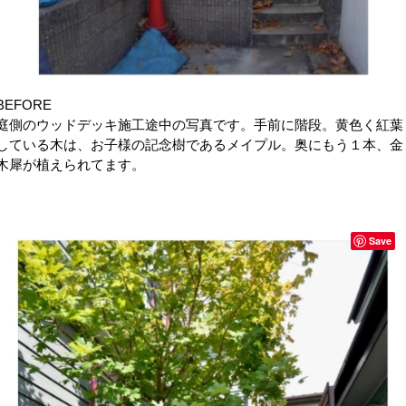
BEFORE
庭側のウッドデッキ施工途中の写真です。手前に階段。黄色く紅葉
している木は、お子様の記念樹であるメイプル。奥にもう１本、金
木犀が植えられてます。
Save