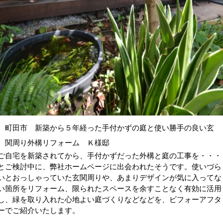
町田市 新築から５年経った手付かずの庭と使い勝手の良い玄
関周り外構リフォーム Ｋ様邸
ご自宅を新築されてから、手付かずだった外構と庭の工事を・・・
とご検討中に、弊社ホームページに出会われたそうです。使いづら
いとおっしゃっていた玄関周りや、あまりデザインが気に入ってな
い箇所をリフォーム、限られたスペースを余すことなく有効に活用
し、緑を取り入れた心地よい庭づくりなどなどを、ビフォーアフタ
ーでご紹介いたします。