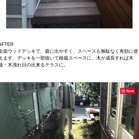
AFTER
全面ウッドデッキで、庭に出やすく、スペースも無駄なく有効に使
えます。デッキを一部抜いて植栽スペースに、木が成長すれば木
陰・木洩れ日の出来るテラスに。
Save