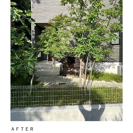
ＡＦＴＥＲ