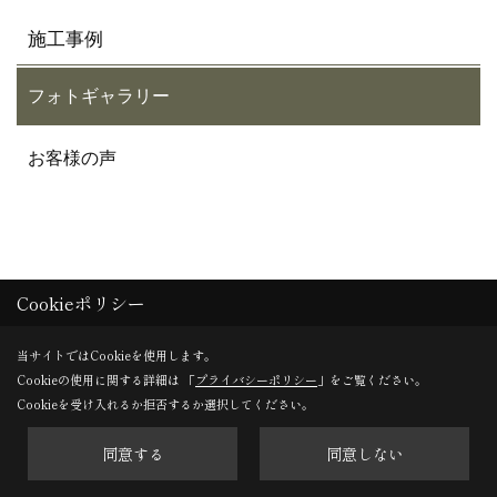
施工事例
フォトギャラリー
お客様の声
Cookieポリシー
有限会社サフラン
当サイトではCookieを使用します。
〒243-0801
Cookieの使用に関する詳細は 「
プライバシーポリシー
」をご覧ください。
Cookieを受け入れるか拒否するか選択してください。
神奈川県厚木市上依知905-4
TEL：
046-280-5551
同意する
同意しない
FAX：046-280-5550