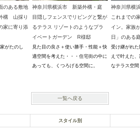
面のある敷地
神奈川県横浜市 新築外構・庭
神奈川県横
外構 山採り
目隠しフェンスでリビングと繋が
これまでの
の家に寄り添
るテラス リゾートのようなプラ
イン。家族
イベートガーデン R様邸
日」のある
家がたのし
見た目の良さ＋使い勝手・性能＋快
受け継がれた
適空間を考えた・・・住宅街の中に
えで叶えた、
あっても、くつろげる空間に。
なテラス空間
一覧へ戻る
スタイル別