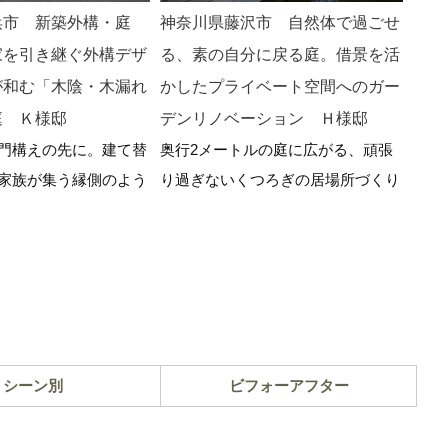
浜市 新築外構・庭
神奈川県藤沢市 自然体で過ごせ
神奈
家を引き継ぐ外構デザ
る、素の自分に戻る庭。借景を活
ラス
が和む「木陰・木漏れ
かしたプライベート空間へのガー
ゴラ
庭 Ｋ様邸
デンリノベーション Ｈ様邸
でガ
門構えの先に。建て替
奥行2メートルの庭に広がる、頑張
中古
家族が集う縁側のよう
り過ぎないくつろぎの居場所づくり
る周
でカ
安心
シーン別
ビフォーアフター