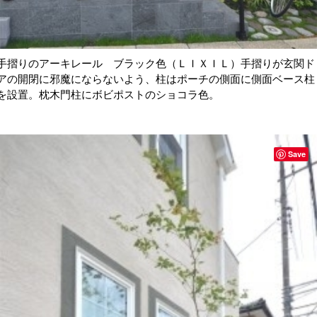
手摺りのアーキレール ブラック色（ＬＩＸＩＬ）手摺りが玄関ド
アの開閉に邪魔にならないよう、柱はポーチの側面に側面ベース柱
を設置。枕木門柱にボビポストのショコラ色。
Save