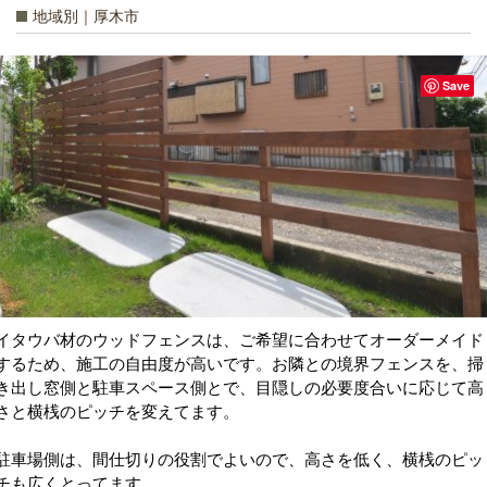
地域別｜厚木市
Save
イタウバ材のウッドフェンスは、ご希望に合わせてオーダーメイド
するため、施工の自由度が高いです。お隣との境界フェンスを、掃
き出し窓側と駐車スペース側とで、目隠しの必要度合いに応じて高
さと横桟のピッチを変えてます。
駐車場側は、間仕切りの役割でよいので、高さを低く、横桟のピッ
チも広くとってます。