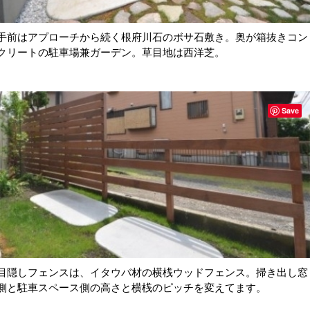
手前はアプローチから続く根府川石のボサ石敷き。奥が箱抜きコン
クリートの駐車場兼ガーデン。草目地は西洋芝。
Save
目隠しフェンスは、イタウバ材の横桟ウッドフェンス。掃き出し窓
側と駐車スペース側の高さと横桟のピッチを変えてます。