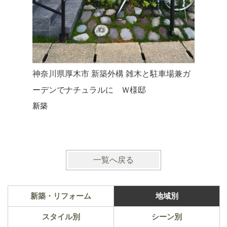
神奈川県厚木市 新築外構 雑木と駐車場兼ガ
神奈川県
ーデンでナチュラルに Ｗ様邸
ニワの木
新築
庭に Ｋ
リフォー
一覧へ戻る
新築・リフォーム
地域別
スタイル別
シーン別