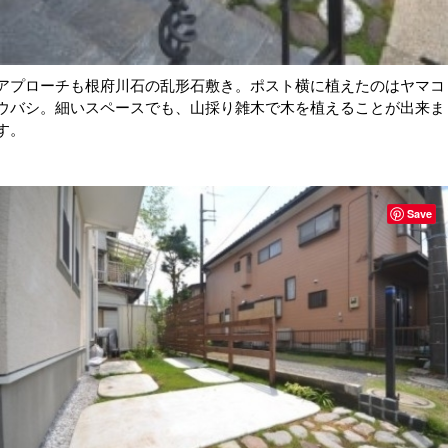
アプローチも根府川石の乱形石敷き。ポスト横に植えたのはヤマコ
ウバシ。細いスペースでも、山採り雑木で木を植えることが出来ま
す。
Save