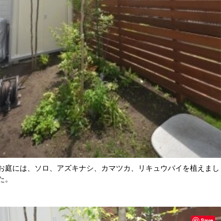
お庭には、ソロ、アズキナシ、カマツカ、リキュウバイを植えまし
た。
Save