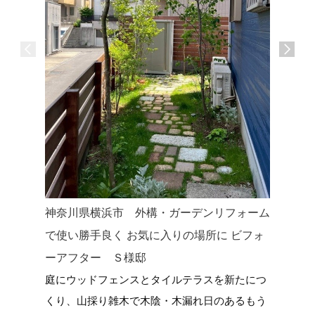
神奈川県横浜市 外構・ガーデンリフォーム
神奈川県
で使い勝手良く お気に入りの場所に ビフォ
した新築
ーアフター Ｓ様邸
家に寄り
庭にウッドフェンスとタイルテラスを新たにつ
ＤＩＹ・
くり、山採り雑木で木陰・木漏れ日のあるもう