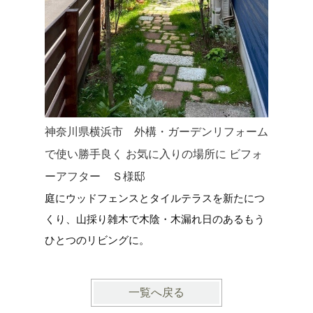
神奈川県横浜市 外構・ガーデンリフォーム
神奈川県
で使い勝手良く お気に入りの場所に ビフォ
した新築
ーアフター Ｓ様邸
家に寄り
庭にウッドフェンスとタイルテラスを新たにつ
ＤＩＹ・
くり、山採り雑木で木陰・木漏れ日のあるもう
ひとつのリビングに。
一覧へ戻る