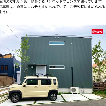
角地の立地なため、庭をぐるりとウッドフェンスで囲っています。
駐車場は、通常は１台分を止められていて、ご来客時に止められる
ように。
Save