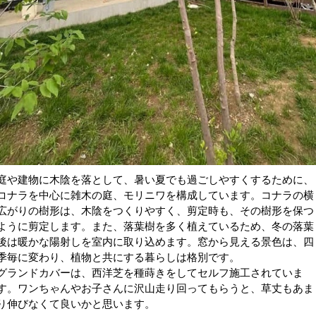
庭や建物に木陰を落として、暑い夏でも過ごしやすくするために、
コナラを中心に雑木の庭、モリニワを構成しています。コナラの横
広がりの樹形は、木陰をつくりやすく、剪定時も、その樹形を保つ
ように剪定します。また、落葉樹を多く植えているため、冬の落葉
後は暖かな陽射しを室内に取り込めます。窓から見える景色は、四
季毎に変わり、植物と共にする暮らしは格別です。
グランドカバーは、西洋芝を種蒔きをしてセルフ施工されていま
す。ワンちゃんやお子さんに沢山走り回ってもらうと、草丈もあま
り伸びなくて良いかと思います。