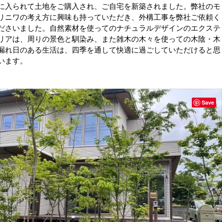
に入られて土地をご購入され、ご自宅を新築されました。弊社のモ
リニワの考え方に興味も持っていただき、外構工事を弊社ご依頼く
ださいました。自然素材を使ってのナチュラルデザインのエクステ
リアは、周りの景色と馴染み、また雑木の木々を使っての木陰・木
漏れ日のある生活は、四季を通して快適に過ごしていただけると思
います。
Save