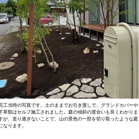
完工当時の写真です。土のままでお引き渡しで、グランドカバーや
下草類はセルフ施工されました。庭の傾斜の度合いも良くわかりま
すが、造り過ぎないことで、山の景色の一部を切り取ったような庭
になります。