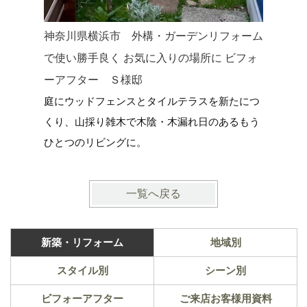
神奈川県横浜市 外構・ガーデンリフォーム
神奈川県
で使い勝手良く お気に入りの場所に ビフォ
した新築
ーアフター Ｓ様邸
家に寄り
庭にウッドフェンスとタイルテラスを新たにつ
ＤＩＹ・
くり、山採り雑木で木陰・木漏れ日のあるもう
ひとつのリビングに。
一覧へ戻る
新築・リフォーム
地域別
スタイル別
シーン別
ビフォーアフター
ご来店お客様用資料