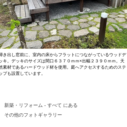
掃き出し窓前に、室内の床からフラットにつながっているウッドデ
ッキ。デッキのサイズは間口６３７０ｍｍ×出幅２３９０ｍｍ。天
然素材であるハードウッド材を使用。庭へアクセスするためのステ
ップも設置しています。
新築・リフォーム - すべて にある
その他のフォトギャラリー