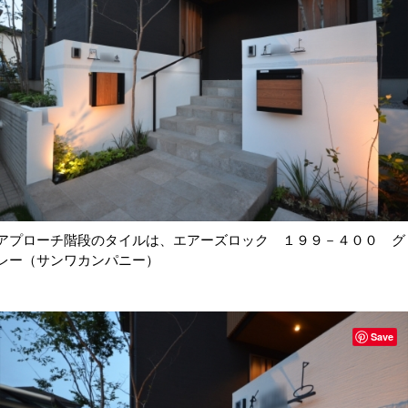
アプローチ階段のタイルは、エアーズロック １９９－４００ グ
レー（サンワカンパニー）
Save