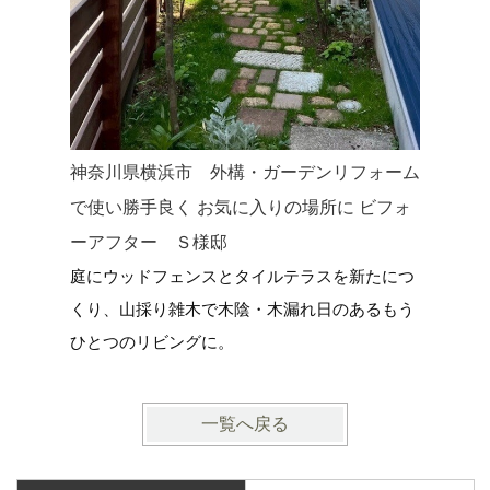
神奈川県横浜市 外構・ガーデンリフォーム
神奈川県
で使い勝手良く お気に入りの場所に ビフォ
した新築
ーアフター Ｓ様邸
家に寄り
庭にウッドフェンスとタイルテラスを新たにつ
ＤＩＹ・
くり、山採り雑木で木陰・木漏れ日のあるもう
ひとつのリビングに。
一覧へ戻る