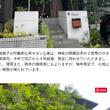
縦格子が印象的な和モダンな家は、神奈川県横浜市の２世帯のＯＢ
客様宅。今年で完工から４年経過、剪定に伺わせていただきまし
た。環境また、樹木の個体差にもよりますが、毎年剪定で、心地よ
い樹形が保たれています。
Save