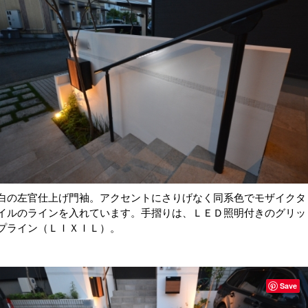
白の左官仕上げ門袖。アクセントにさりげなく同系色でモザイクタ
イルのラインを入れています。手摺りは、ＬＥＤ照明付きのグリッ
プライン（ＬＩＸＩＬ）。
Save