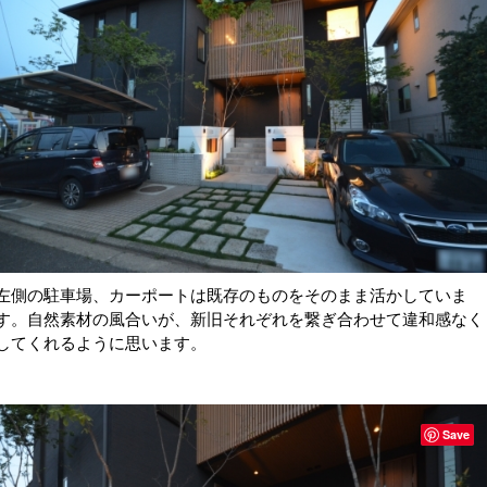
左側の駐車場、カーポートは既存のものをそのまま活かしていま
す。自然素材の風合いが、新旧それぞれを繋ぎ合わせて違和感なく
してくれるように思います。
Save