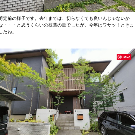
剪定前の様子です。去年までは、切らなくても良いんじゃないか
な・・・と思うくらいの枝葉の量でしたが、今年はワサッ！ときま
したね。
Save