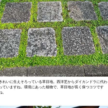
きれいに生えそろっている草目地。西洋芝からダイカンドラに代わ
っていますね。環境にあった植物で、草目地が長く保つコツです
ね。