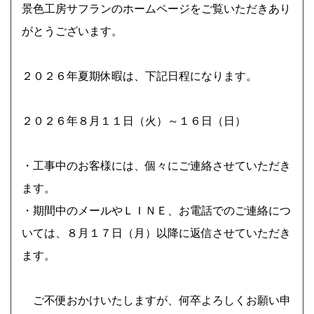
上記をクリックしてください。
景色工房サフランのホームページをご覧いただきあり
がとうございます。
神奈川県横浜市 外構・ガーデンリフォームで使い勝手
良く お気に入りの場所に ビフォーアフター Ｓ様邸
２０２６年夏期休暇は、下記日程になります。
庭にウッドフェンスとタイルテラスを新たにつくり、山
採り雑木で木陰・木漏れ日のあるもうひとつのリビング
２０２６年８月１１日（火）～１６日（日）
に。
・工事中のお客様には、個々にご連絡させていただき
ます。
２０２６年 夏季休暇について
・期間中のメールやＬＩＮＥ、お電話でのご連絡につ
いては、８月１７日（月）以降に返信させていただき
ます。
ご不便おかけいたしますが、何卒よろしくお願い申