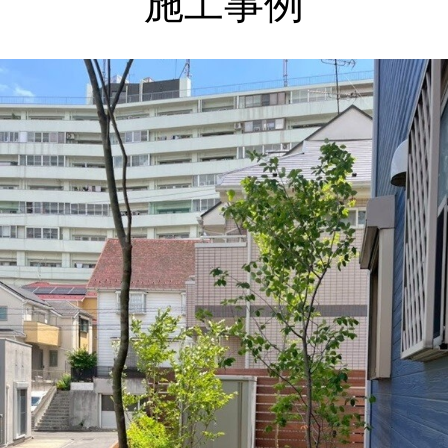
施工事例
上記をクリックしてください。
神奈川県横浜市 外構・ガーデンリフォームで使い勝手
良く お気に入りの場所に ビフォーアフター Ｓ様邸
庭にウッドフェンスとタイルテラスを新たにつくり、山
採り雑木で木陰・木漏れ日のあるもうひとつのリビング
に。
２０２６年 夏季休暇について