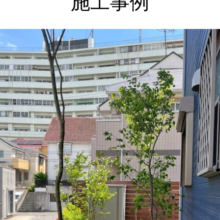
施工事例
上記をクリックしてください。
神奈川県横浜市 外構・ガーデンリフォームで使い勝手
良く お気に入りの場所に ビフォーアフター Ｓ様邸
庭にウッドフェンスとタイルテラスを新たにつくり、山
採り雑木で木陰・木漏れ日のあるもうひとつのリビング
に。
２０２６年 夏季休暇について