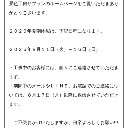
上記をクリックしてください。
景色工房サフランのホームページをご覧いただきあり
がとうございます。
神奈川県横浜市 外構・ガーデンリフォームで使い勝手
良く お気に入りの場所に ビフォーアフター Ｓ様邸
２０２６年夏期休暇は、下記日程になります。
庭にウッドフェンスとタイルテラスを新たにつくり、山
採り雑木で木陰・木漏れ日のあるもうひとつのリビング
２０２６年８月１１日（火）～１６日（日）
に。
・工事中のお客様には、個々にご連絡させていただき
ます。
２０２６年 夏季休暇について
・期間中のメールやＬＩＮＥ、お電話でのご連絡につ
いては、８月１７日（月）以降に返信させていただき
ます。
ご不便おかけいたしますが、何卒よろしくお願い申