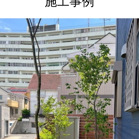
施工事例
上記をクリックしてください。
神奈川県横浜市 外構・ガーデンリフォームで使い勝手
良く お気に入りの場所に ビフォーアフター Ｓ様邸
庭にウッドフェンスとタイルテラスを新たにつくり、山
採り雑木で木陰・木漏れ日のあるもうひとつのリビング
に。
２０２６年 夏季休暇について