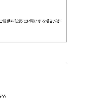
ご提供を任意にお願いする場合があ
ついて、法令に基づく令状等による
但し、利用者にサービスを提供する
ります。(但し、その場合も上記の目
確・完全な形で管理します。
:00