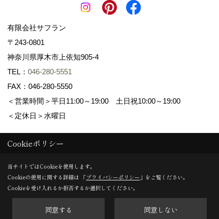
有限会社サフラン
〒243-0801
神奈川県厚木市上依知905-4
TEL：
046-280-5551
FAX：046-280-5550
＜営業時間＞平日11:00～19:00 土日祝10:00～19:00
＜定休日＞水曜日
Cookieポリシー
Copyright (c) 景色工房サフラン 有限会社サフラン. All Rights
Reserved.
当サイトではCookieを使用します。
Cookieの使用に関する詳細は 「
プライバシーポリシー
」をご覧ください。
Produced by
ゴデスクリエイト
Cookieを受け入れるか拒否するか選択してください。
同意する
同意しない