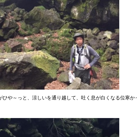
がひや～っと、涼しいを通り越して、吐く息が白くなる位寒か