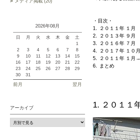
メディア掲載 (20)
・目次・
2026年08月
1. ２０１１年 １
2. ２０１３年 ９
日
月
火
水
木
金
土
3.
２０１６年 ７
1
2
3
4
5
6
7
8
4. ２０１７年 １
9
10
11
12
13
14
15
5. ２０１１年 １
16
17
18
19
20
21
22
6. まとめ
23
24
25
26
27
28
29
30
31
前月
翌月
1. ２０１
アーカイブ