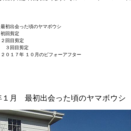
月 最初出会った頃のヤマボウシ
月 初回剪定
月 ２回目剪定
０月 ３回目剪定
月→２０１７年 １０月のビフォーアフター
１年１月 最初出会った頃のヤマボウシ