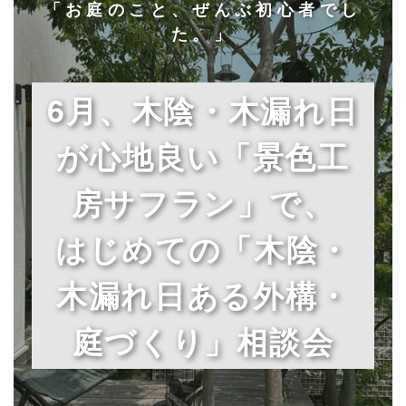
「お庭のこと、ぜんぶ初心者でし
た。」
6月、木陰・木漏れ日
が心地良い「景色工
房サフラン」で、
はじめての「木陰・
木漏れ日ある外構・
庭づくり」相談会