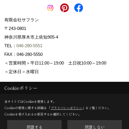
有限会社サフラン
〒243-0801
神奈川県厚木市上依知905-4
TEL：
046-280-5551
FAX：046-280-5550
＜営業時間＞平日11:00～19:00 土日祝10:00～19:00
＜定休日＞水曜日
Cookieポリシー
Copyright (c) 景色工房サフラン 有限会社サフラン. All Rights
Reserved.
当サイトではCookieを使用します。
Cookieの使用に関する詳細は 「
プライバシーポリシー
」をご覧ください。
Produced by
ゴデスクリエイト
Cookieを受け入れるか拒否するか選択してください。
同意する
同意しない