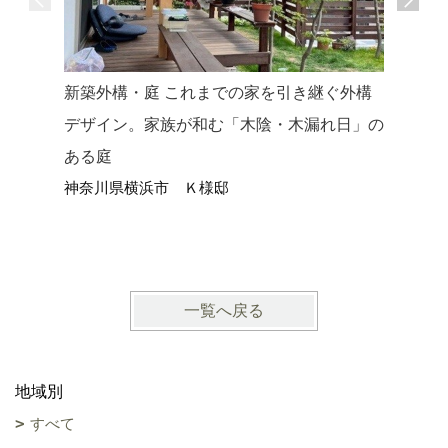
新築外構・庭 これまでの家を引き継ぐ外構
デザイン。家族が和む「木陰・木漏れ日」の
新築外構
ある庭
繋がるテ
神奈川県横浜市 Ｋ様邸
トガーデ
神奈川県
一覧へ戻る
地域別
すべて